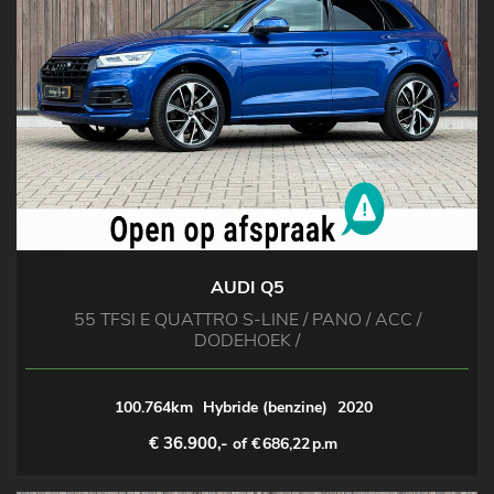
AUDI Q5
55 TFSI E QUATTRO S-LINE / PANO / ACC /
DODEHOEK /
100.764km
Hybride (benzine)
2020
€ 36.900,-
of €
686,22
p.m