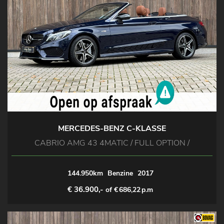
MERCEDES-BENZ C-KLASSE
CABRIO AMG 43 4MATIC / FULL OPTION /
144.950km
Benzine
2017
€ 36.900,-
of €
686,22
p.m