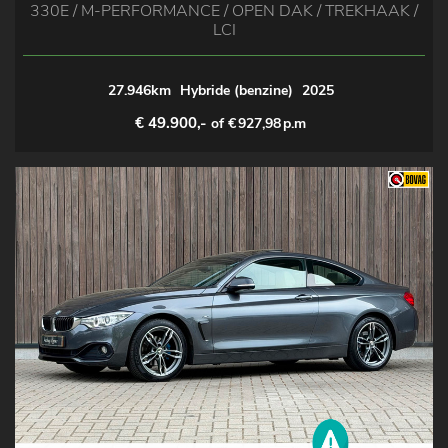
330E / M-PERFORMANCE / OPEN DAK / TREKHAAK /
LCI
27.946km
Hybride (benzine)
2025
€ 49.900,-
of €
927,98
p.m