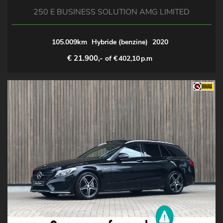
250 E BUSINESS SOLUTION AMG LIMITED
105.009km
Hybride (benzine)
2020
€ 21.900,-
of €
402,10
p.m