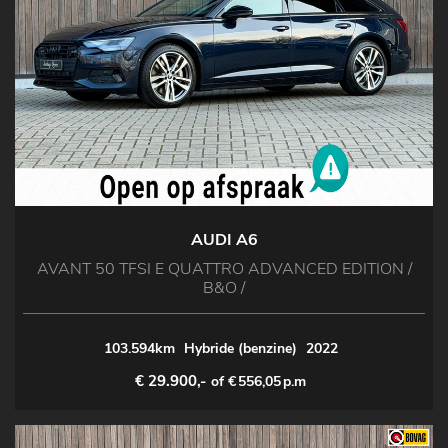
AUDI A6
AVANT 50 TFSI E QUATTRO ADVANCED EDITION /
B&O /
103.594km
Hybride (benzine)
2022
€ 29.900,-
of €
556,05
p.m