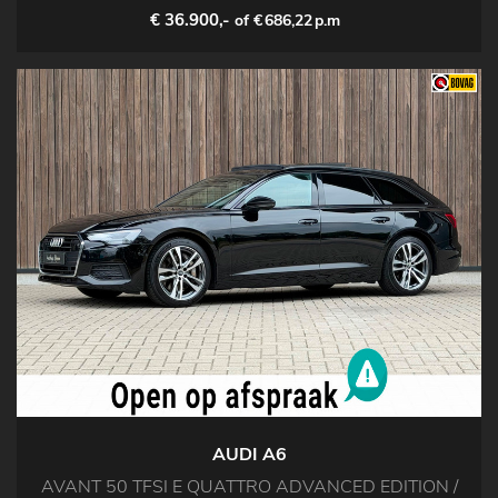
€ 36.900,-
of €
686,22
p.m
AUDI A6
AVANT 50 TFSI E QUATTRO ADVANCED EDITION /