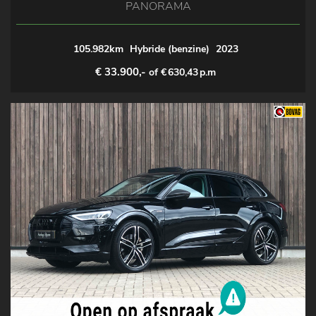
PANORAMA
105.982km
Hybride (benzine)
2023
€ 33.900,-
of €
630,43
p.m