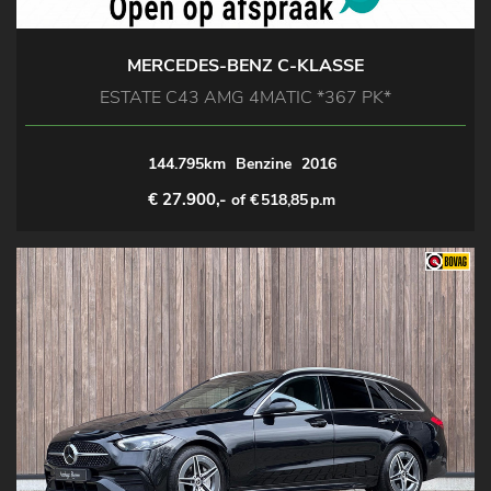
MERCEDES-BENZ C-KLASSE
ESTATE C43 AMG 4MATIC *367 PK*
144.795km
Benzine
2016
€ 27.900,-
of €
518,85
p.m