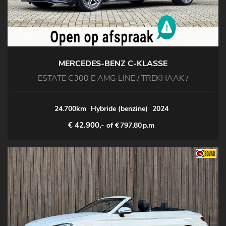
MERCEDES-BENZ C-KLASSE
ESTATE C300 E AMG LINE / TREKHAAK /
24.700km
Hybride (benzine)
2024
€ 42.900,-
of €
797,80
p.m