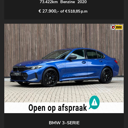
73.422km
Benzine
2020
€ 27.900,-
of €
518,85
p.m
BMW 3-SERIE