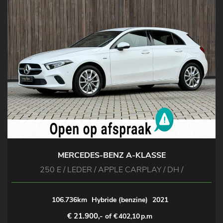
MERCEDES-BENZ A-KLASSE
250 E / LEDER / APPLE CARPLAY / DH /
106.736km
Hybride (benzine)
2021
€ 21.900,-
of €
402,10
p.m