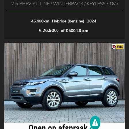
2.5 PHEV ST-LINE / WINTERPACK / KEYLESS / 18' /
45.400km
Hybride (benzine)
2024
€ 26.900,-
of €
500,26
p.m