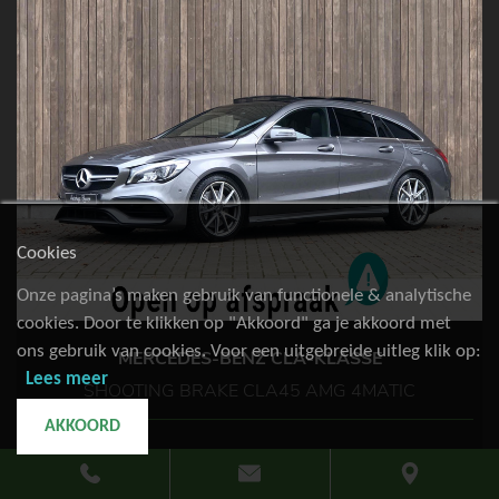
Cookies
Onze pagina’s maken gebruik van functionele & analytische
cookies. Door te klikken op "Akkoord" ga je akkoord met
ons gebruik van cookies. Voor een uitgebreide uitleg klik op:
MERCEDES-BENZ CLA-KLASSE
Lees meer
SHOOTING BRAKE CLA45 AMG 4MATIC
AKKOORD
79.299km
Benzine
2017
€ 27.900,-
of €
518,85
p.m