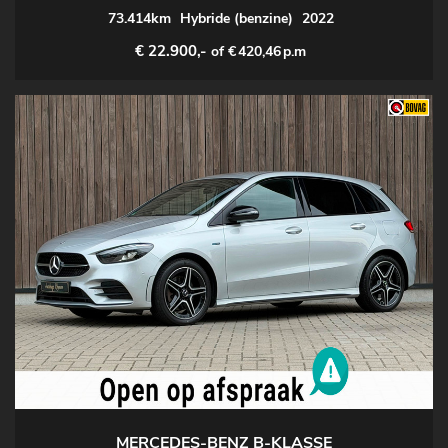
73.414km
Hybride (benzine)
2022
€ 22.900,-
of €
420,46
p.m
MERCEDES-BENZ B-KLASSE