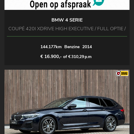
BMW 4 SERIE
COUPÉ 420I XDRIVE HIGH EXECUTIVE / FULL OPTIE /
144.177km
Benzine
2014
€ 16.900,-
of €
310,29
p.m