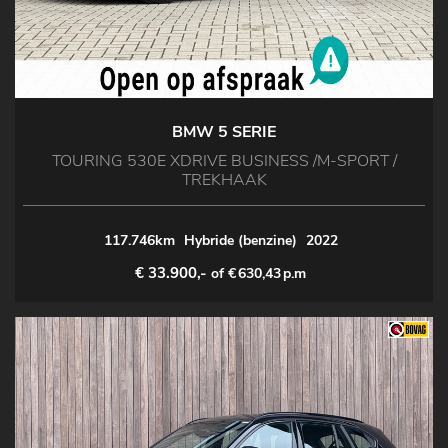
BMW 5 SERIE
TOURING 530E XDRIVE BUSINESS /M-SPORT /
TREKHAAK
117.746km
Hybride (benzine)
2022
€ 33.900,-
of €
630,43
p.m