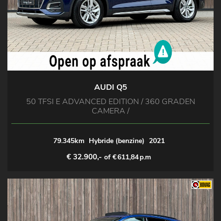
AUDI Q5
50 TFSI E ADVANCED EDITION / 360 GRADEN
CAMERA /
79.345km
Hybride (benzine)
2021
€ 32.900,-
of €
611,84
p.m