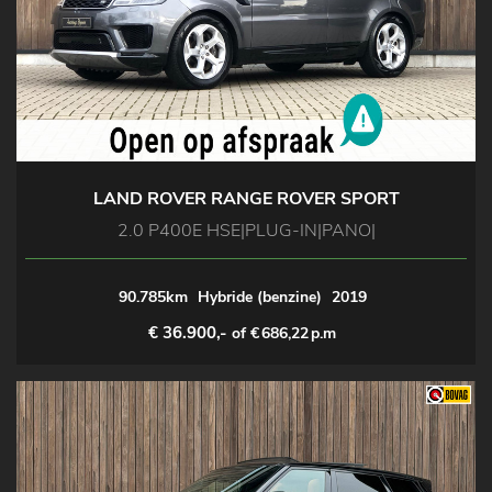
LAND ROVER RANGE ROVER SPORT
2.0 P400E HSE|PLUG-IN|PANO|
90.785km
Hybride (benzine)
2019
€ 36.900,-
of €
686,22
p.m