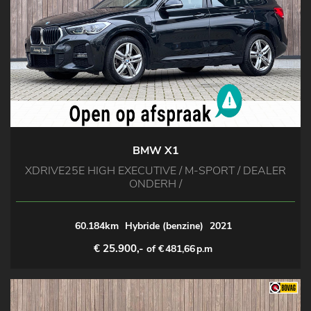
BMW X1
XDRIVE25E HIGH EXECUTIVE / M-SPORT / DEALER
ONDERH /
60.184km
Hybride (benzine)
2021
€ 25.900,-
of €
481,66
p.m