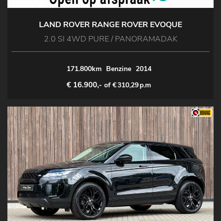
LAND ROVER RANGE ROVER EVOQUE
2.0 SI 4WD PURE / PANORAMADAK
171.800km
Benzine
2014
€ 16.900,-
of €
310,29
p.m