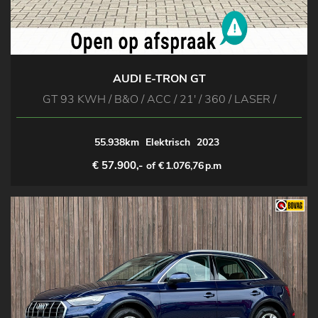
AUDI E-TRON GT
GT 93 KWH / B&O / ACC / 21' / 360 / LASER /
55.938km
Elektrisch
2023
€ 57.900,-
of €
1.076,76
p.m