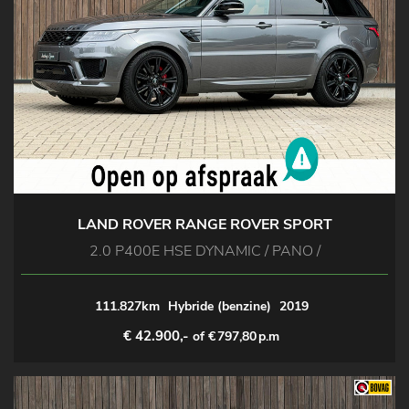
LAND ROVER RANGE ROVER SPORT
2.0 P400E HSE DYNAMIC / PANO /
111.827km
Hybride (benzine)
2019
€ 42.900,-
of €
797,80
p.m