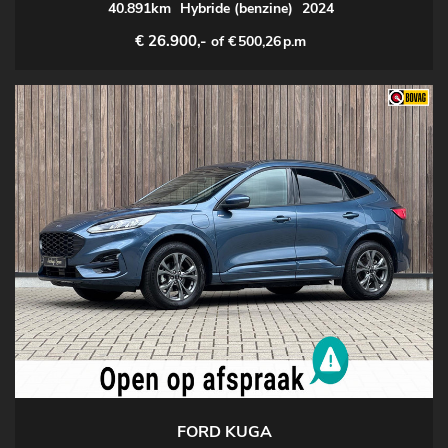
40.891km
Hybride (benzine)
2024
€ 26.900,-
of €
500,26
p.m
FORD KUGA