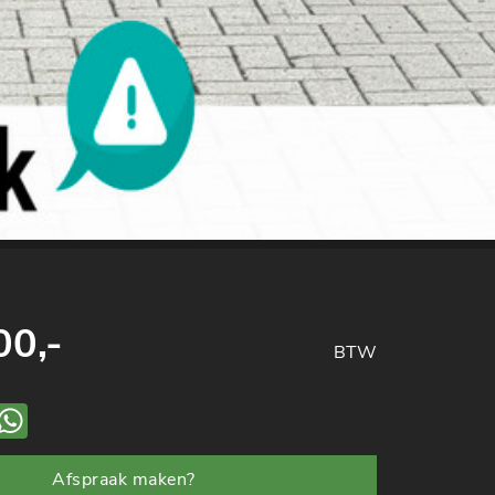
00,-
BTW
ook
mail
WhatsApp
Afspraak maken?