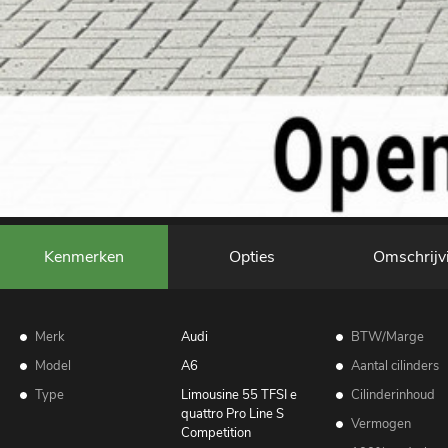
Kenmerken
Opties
Omschrijv
Merk
Audi
BTW/Marge
Model
A6
Aantal cilinders
Type
Limousine 55 TFSI e
Cilinderinhoud
quattro Pro Line S
Vermogen
Competition