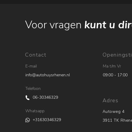
Voor vragen
kunt u dir
Contact
Openingsti
E-mail
Ma t/m Vr
info@autohuysrhenen.nl
09:00 - 17:00
Telefoon
06-30346329
Adres
Whatsapp
Autoweg 4
+31630346329
3911 TK Rhen