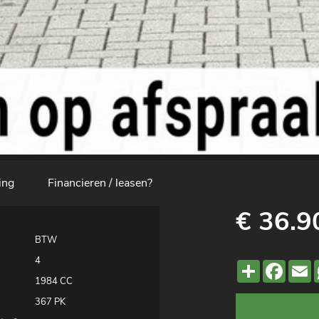
ing
Financieren / leasen?
€ 36.9
BTW
4
Deel
Faceb
E
1984 CC
367 PK