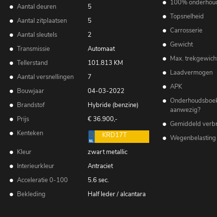
100% onderhou
Aantal deuren
5
Topsnelheid
Aantal zitplaatsen
5
Carrosserie
Aantal sleutels
2
Gewicht
Transmissie
Automaat
Max. trekgewich
Tellerstand
101.813 KM
Laadvermogen
Aantal versnellingen
7
APK
Bouwjaar
04-03-2022
Onderhoudsboe
Brandstof
Hybride (benzine)
aanwezig?
Prijs
€ 36.900,-
Gemiddeld verbr
Kenteken
KRD17T
Wegenbelasting
Kleur
zwart metallic
Interieurkleur
Antraciet
Acceleratie 0-100
5.6 sec.
Bekleding
Half leder / alcantara